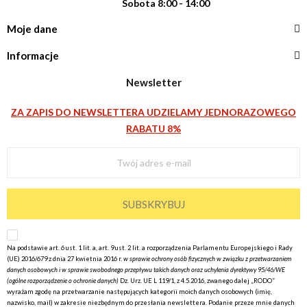
Sobota 8:00 - 14:00
Moje dane
Informacje
Newsletter
ZA ZAPIS DO NEWSLETTERA UDZIELAMY JEDNORAZOWEGO
RABATU 8%
SUBSKRYBUJ
Na podstawie art. 6 ust. 1 lit. a, art. 9 ust. 2 lit. a rozporządzenia Parlamentu Europejskiego i Rady
(UE) 2016/679 z dnia 27 kwietnia 2016 r.
w sprawie ochrony osób fizycznych w związku z przetwarzaniem
danych osobowych i w sprawie swobodnego przepływu takich danych oraz uchylenia dyrektywy 95/46/WE
(ogólne rozporządzenie o ochronie danych)
Dz. Urz. UE L 119/1, z 4.5.2016, zwanego dalej „RODO”
wyrażam
zgodę na przetwarzanie następujących kategorii moich danych osobowych (imię,
nazwisko, mail) w zakresie niezbędnym do przesłania newslettera. Podanie przeze mnie danych