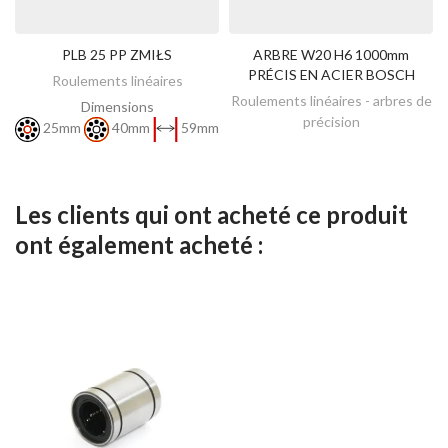
PLB 25 PP ZMIŁS
ARBRE W20 H6 1000mm
DÉCOUVREZ
DÉCOUVREZ
PRÉCIS EN ACIER BOSCH
Roulements linéaires
Roulements linéaires - arbres de
Dimensions
précision
25mm
40mm
59mm
Les clients qui ont acheté ce produit
ont également acheté :