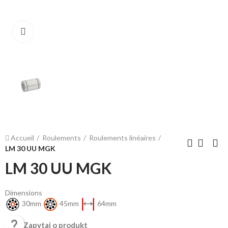
Cliquez pour agrandir
Accueil
Roulements
Roulements linéaires
LM 30 UU MGK
LM 30 UU MGK
Dimensions
30mm
45mm
64mm

Zapytaj o produkt