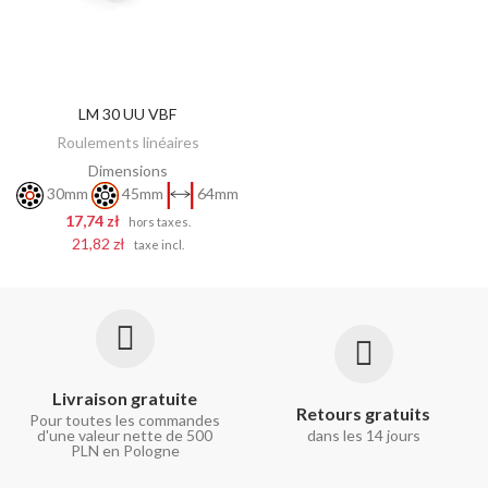
LM 30 UU VBF
AJOUTER AU PANIER
Roulements linéaires
Dimensions
30mm
45mm
64mm
17,74 zł
hors taxes.
21,82 zł
taxe incl.
Livraison gratuite
Retours gratuits
Pour toutes les commandes
d'une valeur nette de 500
dans les 14 jours
PLN en Pologne