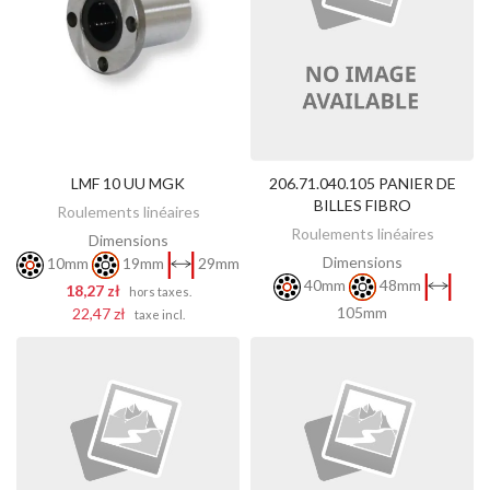
LMF 10 UU MGK
206.71.040.105 PANIER DE
DÉCOUVREZ
AJOUTER AU PANIER
BILLES FIBRO
Roulements linéaires
Roulements linéaires
Dimensions
Dimensions
10mm
19mm
29mm
40mm
48mm
18,27 zł
hors taxes.
105mm
22,47 zł
taxe incl.