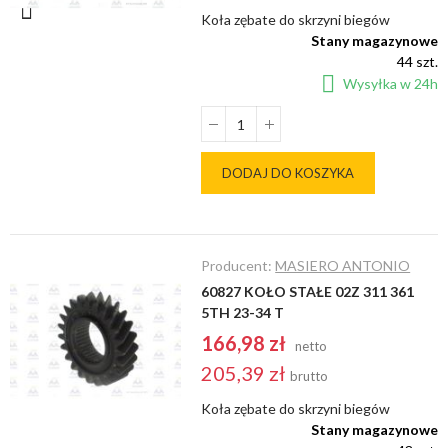
Koła zębate do skrzyni biegów
Stany magazynowe
44 szt.
Wysyłka w 24h
DODAJ DO KOSZYKA
Producent:
MASIERO ANTONIO
60827 KOŁO STAŁE 02Z 311 361
5TH 23-34 T
166,98 zł
netto
205,39 zł
brutto
Koła zębate do skrzyni biegów
Stany magazynowe