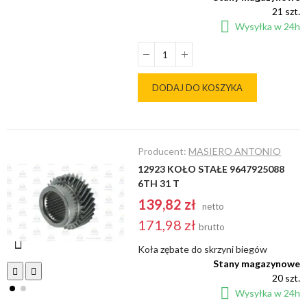
21 szt.
Wysyłka w 24h
DODAJ DO KOSZYKA
Producent:
MASIERO ANTONIO
12923 KOŁO STAŁE 9647925088
6TH 31 T
139,82 zł
netto
171,98 zł
brutto
Koła zębate do skrzyni biegów
Stany magazynowe
20 szt.
Wysyłka w 24h