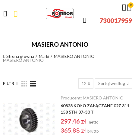
0
730017959
MASIERO ANTONIO
Strona główna
Marki
MASIERO ANTONIO
MASIERO ANTONIO
FILTR
12
Sortuj według
Producent:
MASIERO ANTONIO
60828 KOŁO ZAŁĄCZANE 02Z 311
158 5TH 37-30 T
297,46 zł
netto
365,88 zł
brutto