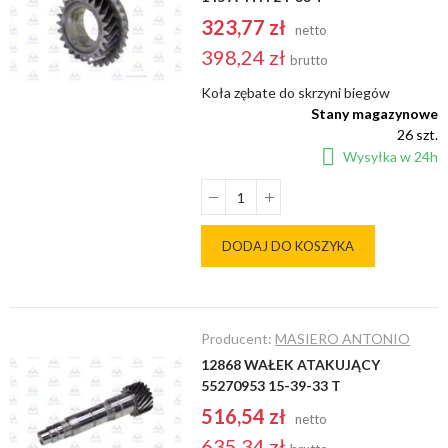
323,77 zł
netto
398,24 zł
brutto
Koła zębate do skrzyni biegów
Stany magazynowe
26 szt.
Wysyłka w 24h
DODAJ DO KOSZYKA
Producent:
MASIERO ANTONIO
12868 WAŁEK ATAKUJĄCY
55270953 15-39-33 T
516,54 zł
netto
635,34 zł