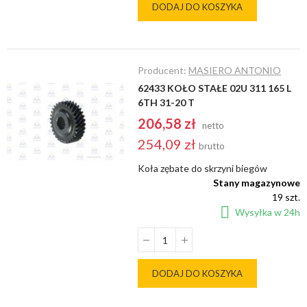
DODAJ DO KOSZYKA
Producent:
MASIERO ANTONIO
62433 KOŁO STAŁE 02U 311 165 L
6TH 31-20 T
206,58 zł
netto
254,09 zł
brutto
Koła zębate do skrzyni biegów
Stany magazynowe
19 szt.
Wysyłka w 24h
DODAJ DO KOSZYKA