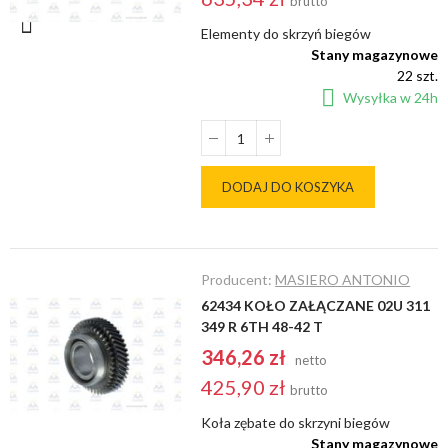
brutto
Elementy do skrzyń biegów
Stany magazynowe
22 szt.
Wysyłka w 24h
DODAJ DO KOSZYKA
Producent:
MASIERO ANTONIO
62434 KOŁO ZAŁĄCZANE 02U 311
349 R 6TH 48-42 T
346,26 zł
netto
425,90 zł
brutto
Koła zębate do skrzyni biegów
Stany magazynowe