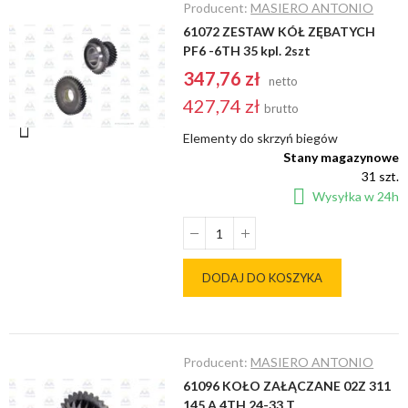
Producent:
MASIERO ANTONIO
61072 ZESTAW KÓŁ ZĘBATYCH
PF6 -6TH 35 kpl. 2szt
347,76 zł
netto
427,74 zł
brutto
Elementy do skrzyń biegów
Stany magazynowe
31 szt.
Wysyłka w 24h
DODAJ DO KOSZYKA
Producent:
MASIERO ANTONIO
61096 KOŁO ZAŁĄCZANE 02Z 311
145 A 4TH 24-33 T