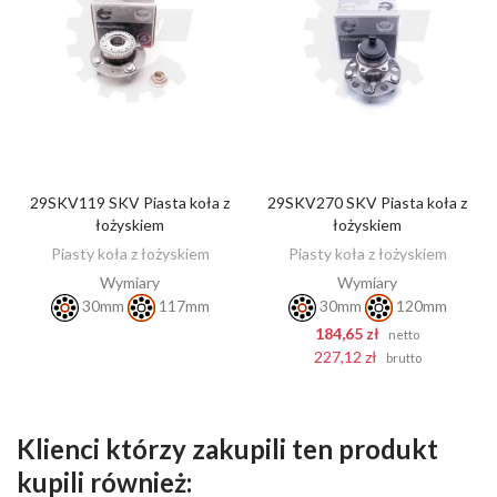
29SKV119 SKV Piasta koła z
29SKV270 SKV Piasta koła z
ZOBACZ
DODAJ DO KOSZYKA
łożyskiem
łożyskiem
Piasty koła z łożyskiem
Piasty koła z łożyskiem
Wymiary
Wymiary
30mm
117mm
30mm
120mm
184,65 zł
netto
227,12 zł
brutto
Klienci którzy zakupili ten produkt
kupili również: