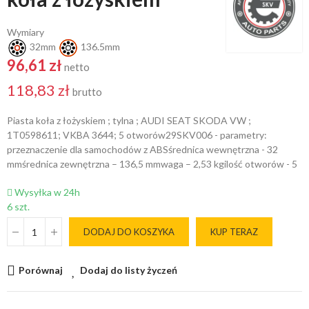
Wymiary
32mm
136.5mm
96,61 zł
netto
118,83 zł
brutto
Piasta koła z łożyskiem ; tylna ; AUDI SEAT SKODA VW ;
1T0598611; VKBA 3644; 5 otworów29SKV006 - parametry:
przeznaczenie dla samochodów z ABSśrednica wewnętrzna - 32
mmśrednica zewnętrzna – 136,5 mmwaga – 2,53 kgilość otworów - 5
Wysyłka w 24h
6 szt.
DODAJ DO KOSZYKA
KUP TERAZ
Porównaj
Dodaj do listy życzeń