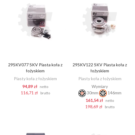
29SKV077 SKV Piasta koła z
29SKV122 SKV Piasta koła z
DODAJ DO KOSZYKA
DODAJ DO KOSZYKA
łożyskiem
łożyskiem
Piasty koła z łożyskiem
Piasty koła z łożyskiem
94,89 zł
Wymiary
netto
116,71 zł
30mm
146mm
brutto
161,54 zł
netto
198,69 zł
brutto