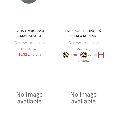
PZ 060 POKRYWA
FRB 3,5/85 PIERŚCIEŃ
ZOBACZ
DODAJ DO KOSZYKA
ZAMYKAJĄCA
USTALAJĄCY SKF
Oprawy - elementy
Oprawy - elementy
8,39 zł
Wymiary
netto
10,32 zł
77mm
85mm
brutto
3.5mm