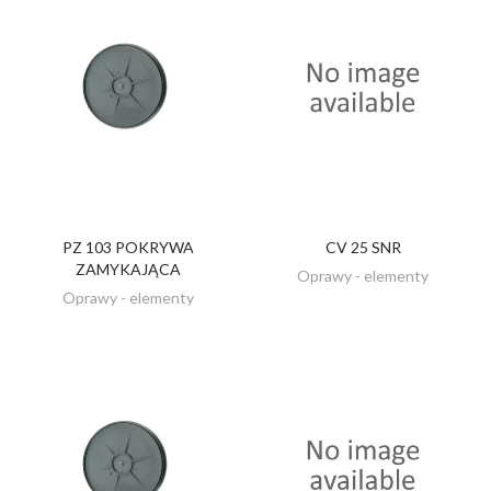
PZ 103 POKRYWA
CV 25 SNR
ZOBACZ
ZOBACZ
ZAMYKAJĄCA
Oprawy - elementy
Oprawy - elementy