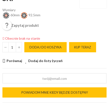
Wymiary
60mm
92.5mm

Zapytaj produkt
Obecnie brak na stanie
DODAJ DO KOSZYKA
KUP TERAZ
Porównaj
Dodaj do listy życzeń
POWIADOM MNIE KIEDY BĘDZIE DOSTĘPNY