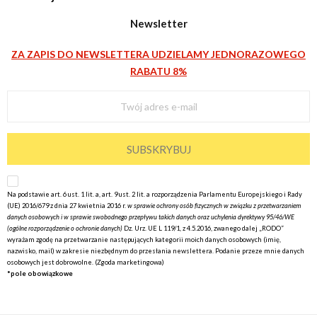
Newsletter
ZA ZAPIS DO NEWSLETTERA UDZIELAMY JEDNORAZOWEGO
RABATU 8%
SUBSKRYBUJ
Na podstawie art. 6 ust. 1 lit. a, art. 9 ust. 2 lit. a rozporządzenia Parlamentu Europejskiego i Rady
(UE) 2016/679 z dnia 27 kwietnia 2016 r.
w sprawie ochrony osób fizycznych w związku z przetwarzaniem
danych osobowych i w sprawie swobodnego przepływu takich danych oraz uchylenia dyrektywy 95/46/WE
(ogólne rozporządzenie o ochronie danych)
Dz. Urz. UE L 119/1, z 4.5.2016, zwanego dalej „RODO”
wyrażam
zgodę na przetwarzanie następujących kategorii moich danych osobowych (imię,
nazwisko, mail) w zakresie niezbędnym do przesłania newslettera. Podanie przeze mnie danych
osobowych jest dobrowolne. (Zgoda marketingowa)
*pole obowiązkowe